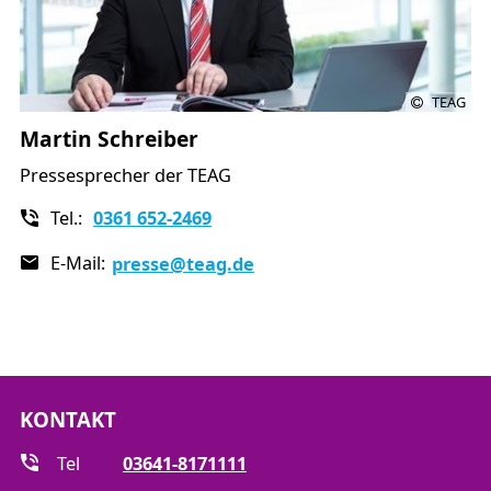
TEAG
Martin Schreiber
Pressesprecher der TEAG
Tel.:
0361 652-2469
E-Mail:
presse
@teag.de
KONTAKT
Tel
03641-8171111