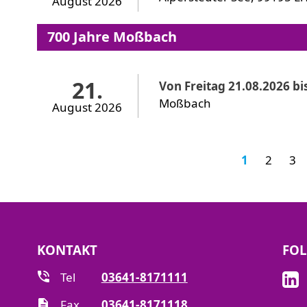
August 2026
700 Jahre Moßbach
21.
Von Freitag 21.08.2026 bi
Moßbach
August 2026
1
2
3
KONTAKT
FOL
Tel
03641-8171111
Fax
03641-8171118