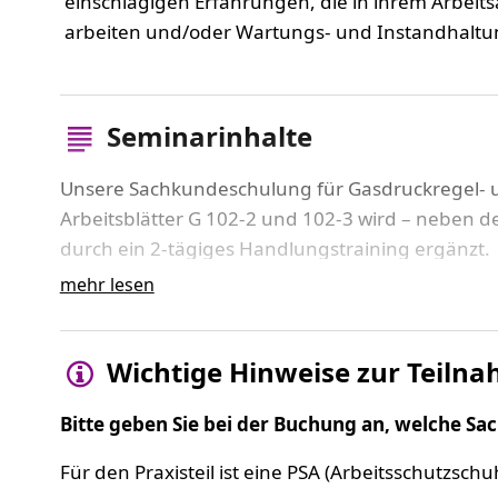
einschlägigen Erfahrungen, die in ihrem Arbei
arbeiten und/oder Wartungs- und Instandhaltu
Seminarinhalte
Unsere Sachkundeschulung für Gasdruckregel
Arbeitsblätter G 102-2 und 102-3 wird – neben 
durch ein 2-tägiges Handlungstraining ergänzt.
mehr lesen
Dieses wird in kleinen Teams durchgeführt, wobei
relevanten Schalthandlungen an den Trainings
durchführen kann.
Wichtige Hinweise zur Teiln
Theoretischer Teil
Bitte geben Sie bei der Buchung an, welche Sac
Gesetze, Verordnungen und technische Reg
Für den Praxisteil ist eine PSA (Arbeitsschutzsch
gastechnische Grundlagen (u. a. Gasdruck, 