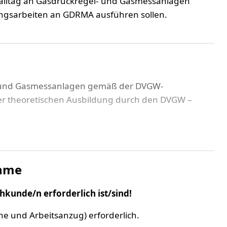
tsalltag an Gasdruckregel- und Gasmessanlagen
ngsarbeiten an GDRMA ausführen sollen.
- und Gasmessanlagen gemäß der DVGW-
der theoretischen Ausbildung durch den DVGW –
 jeder Teilnehmer die wichtigsten in der Praxis
anlagen unseres Schulungszentrums eigenständig
ahme
hkunde/n erforderlich ist/sind!
eln für GDRMA
uhe und Arbeitsanzug) erforderlich.
Gasgeschwindigkeit, Temperatur)