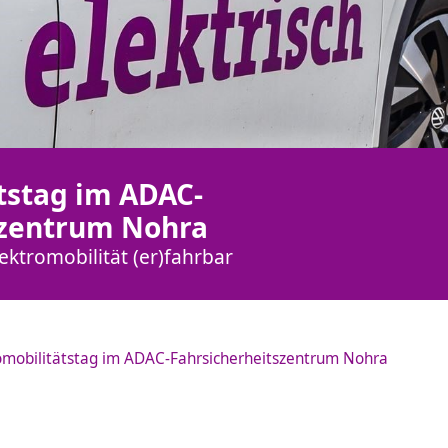
tstag im ADAC-
szentrum Nohra
ktromobilität (er)fahrbar
omobilitätstag im ADAC-Fahrsicherheitszentrum Nohra