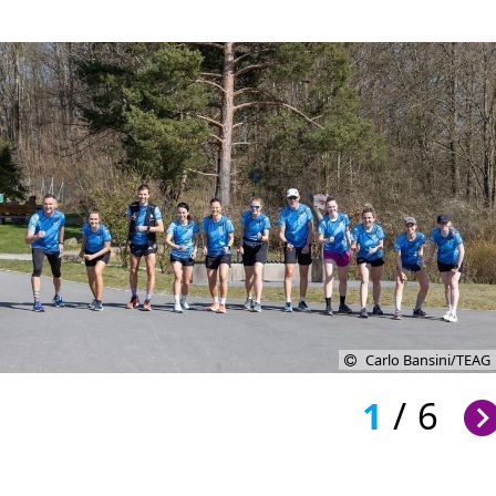
Carlo Bansini/TEAG
1
/
6