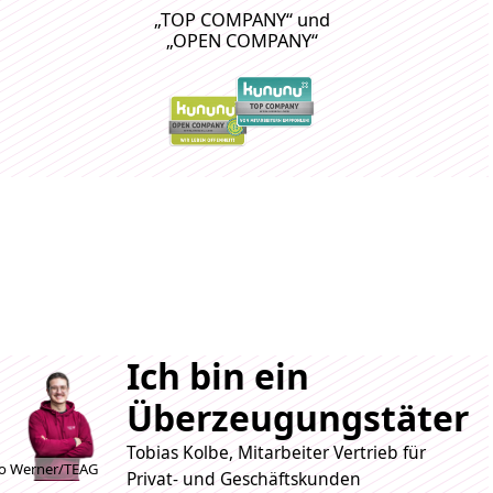
„TOP COMPANY“ und
„OPEN COMPANY“
Ich bin ein
Überzeugungstäter
Tobias Kolbe, Mitarbeiter Vertrieb für
o Werner/TEAG
Privat- und Geschäftskunden