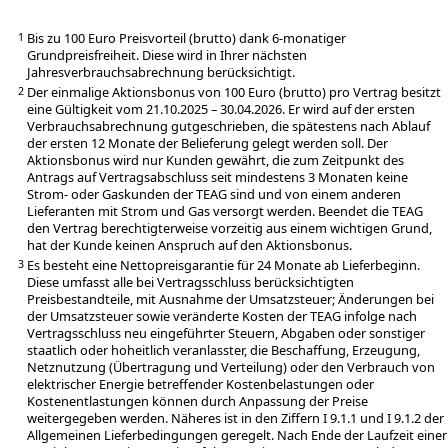
Bis zu 100 Euro Preisvorteil (brutto) dank 6-monatiger
1
Grundpreisfreiheit. Diese wird in Ihrer nächsten
Jahresverbrauchsabrechnung berücksichtigt.
Der einmalige Aktionsbonus von 100 Euro (brutto) pro Vertrag besitzt
2
eine Gültigkeit vom 21.10.2025 – 30.04.2026. Er wird auf der ersten
Verbrauchsabrechnung gutgeschrieben, die spätestens nach Ablauf
der ersten 12 Monate der Belieferung gelegt werden soll. Der
Aktionsbonus wird nur Kunden gewährt, die zum Zeitpunkt des
Antrags auf Vertragsabschluss seit mindestens 3 Monaten keine
Strom- oder Gaskunden der TEAG sind und von einem anderen
Lieferanten mit Strom und Gas versorgt werden. Beendet die TEAG
den Vertrag berechtigterweise vorzeitig aus einem wichtigen Grund,
hat der Kunde keinen Anspruch auf den Aktionsbonus.
Es besteht eine Nettopreisgarantie für 24 Monate ab Lieferbeginn.
3
Diese umfasst alle bei Vertragsschluss berücksichtigten
Preisbestandteile, mit Ausnahme der Umsatzsteuer; Änderungen bei
der Umsatzsteuer sowie veränderte Kosten der TEAG infolge nach
Vertragsschluss neu eingeführter Steuern, Abgaben oder sonstiger
staatlich oder hoheitlich veranlasster, die Beschaffung, Erzeugung,
Netznutzung (Übertragung und Verteilung) oder den Verbrauch von
elektrischer Energie betreffender Kostenbelastungen oder
Kostenentlastungen können durch Anpassung der Preise
weitergegeben werden. Näheres ist in den Ziffern I 9.1.1 und I 9.1.2 der
Allgemeinen Lieferbedingungen geregelt. Nach Ende der Laufzeit einer