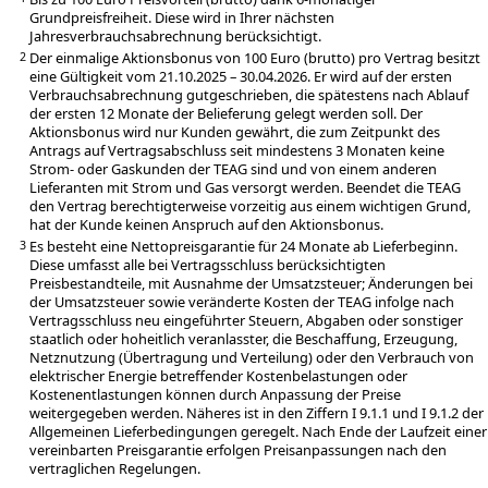
Grundpreisfreiheit. Diese wird in Ihrer nächsten
Jahresverbrauchsabrechnung berücksichtigt.
Der einmalige Aktionsbonus von 100 Euro (brutto) pro Vertrag besitzt
2
eine Gültigkeit vom 21.10.2025 – 30.04.2026. Er wird auf der ersten
Verbrauchsabrechnung gutgeschrieben, die spätestens nach Ablauf
der ersten 12 Monate der Belieferung gelegt werden soll. Der
Aktionsbonus wird nur Kunden gewährt, die zum Zeitpunkt des
Antrags auf Vertragsabschluss seit mindestens 3 Monaten keine
Strom- oder Gaskunden der TEAG sind und von einem anderen
Lieferanten mit Strom und Gas versorgt werden. Beendet die TEAG
den Vertrag berechtigterweise vorzeitig aus einem wichtigen Grund,
hat der Kunde keinen Anspruch auf den Aktionsbonus.
Es besteht eine Nettopreisgarantie für 24 Monate ab Lieferbeginn.
3
Diese umfasst alle bei Vertragsschluss berücksichtigten
Preisbestandteile, mit Ausnahme der Umsatzsteuer; Änderungen bei
der Umsatzsteuer sowie veränderte Kosten der TEAG infolge nach
Vertragsschluss neu eingeführter Steuern, Abgaben oder sonstiger
staatlich oder hoheitlich veranlasster, die Beschaffung, Erzeugung,
Netznutzung (Übertragung und Verteilung) oder den Verbrauch von
elektrischer Energie betreffender Kostenbelastungen oder
Kostenentlastungen können durch Anpassung der Preise
weitergegeben werden. Näheres ist in den Ziffern I 9.1.1 und I 9.1.2 der
Allgemeinen Lieferbedingungen geregelt. Nach Ende der Laufzeit einer
vereinbarten Preisgarantie erfolgen Preisanpassungen nach den
vertraglichen Regelungen.