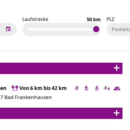
Laufstrecke
PLZ
km
sen
Von 6 km bis 42 km
567 Bad Frankenhausen