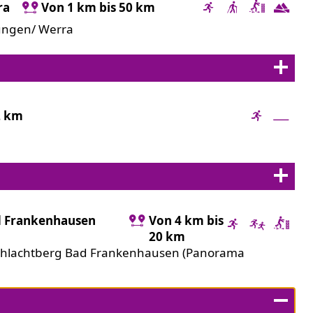
ra
Von 1 km bis 50 km
tungen/ Werra
2 km
d Frankenhausen
Von 4 km bis
20 km
chlachtberg Bad Frankenhausen (Panorama