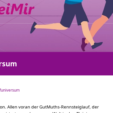
ersum
funiversum
ion. Allen voran der GutMuths-Rennsteiglauf, der