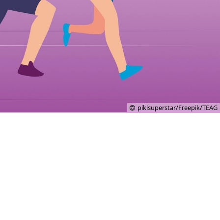
pikisuperstar/Freepik/TEAG