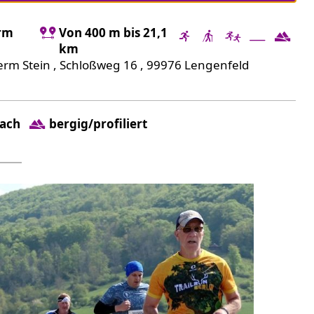
erm
Von 400 m bis 21,1
km
erm Stein , Schloßweg 16 , 99976 Lengenfeld
lach
bergig/profiliert