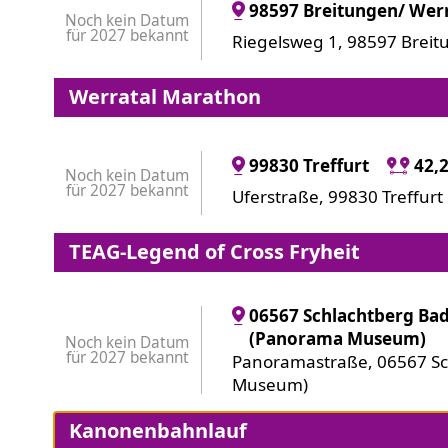
98597 Breitungen/ Wer
Noch kein Datum
für 2027 bekannt
Riegelsweg 1, 98597 Brei
Werratal Marathon
99830 Treffurt
42,
Noch kein Datum
für 2027 bekannt
Uferstraße, 99830 Treffurt
TEAG-Legend of Cross Fryheit
06567 Schlachtberg Ba
(Panorama Museum)
Noch kein Datum
für 2027 bekannt
Panoramastraße, 06567 S
Museum)
Kanonenbahnlauf