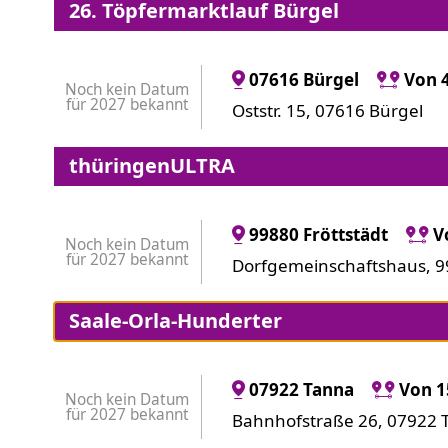
26. Töpfermarktlauf Bürgel
07616 Bürgel
Von 
Noch kein Datum
für 2027 bekannt
Oststr. 15, 07616 Bürgel
thüringenULTRA
99880 Fröttstädt
V
Noch kein Datum
für 2027 bekannt
Dorfgemeinschaftshaus, 99
Saale-Orla-Hunderter
07922 Tanna
Von 1
Noch kein Datum
für 2027 bekannt
Bahnhofstraße 26, 07922 