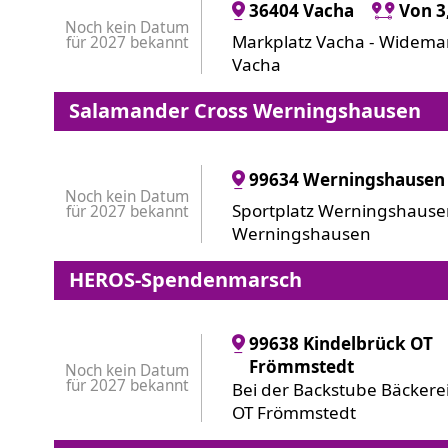
36404 Vacha
Von 3
Noch kein Datum
Markplatz Vacha - Widemar
für 2027 bekannt
Vacha
Salamander Cross Werningshausen
99634 Werningshausen
Noch kein Datum
Sportplatz Werningshause
für 2027 bekannt
Werningshausen
HEROS-Spendenmarsch
99638 Kindelbrück OT
Frömmstedt
Noch kein Datum
für 2027 bekannt
Bei der Backstube Bäcker
OT Frömmstedt