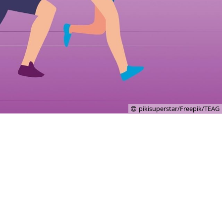
pikisuperstar/Freepik/TEAG