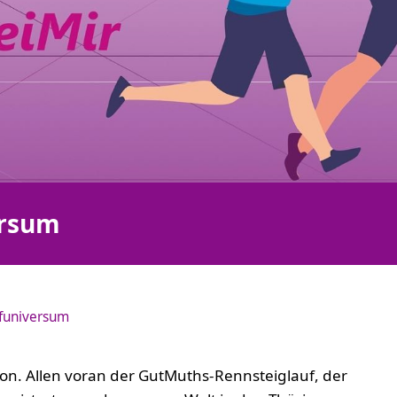
ersum
funiversum
ion. Allen voran der GutMuths-Rennsteiglauf, der