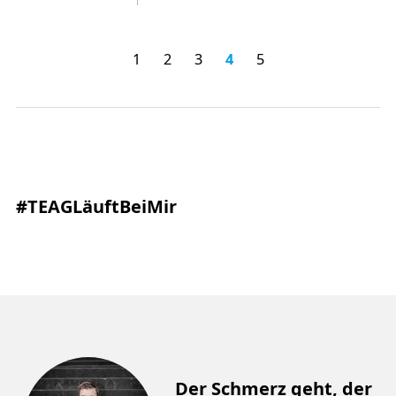
1
2
3
4
5
#TEAGLäuftBeiMir
Der Schmerz geht, der