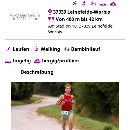
37339 Leinefelde-Worbis
Noch kein Datum
für 2027 bekannt
Von 400 m bis 42 km
Am Stadion 10, 37339 Leinefelde-
Worbis
Laufen
Walking
Bambinilauf
hügelig
bergig/profiliert
Beschreibung
Impressionen
Weitere Infos