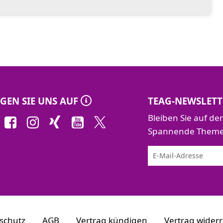
allation
GEN SIE UNS AUF
TEAG-NEWSLETT
Bleiben Sie auf d
Spannende Themen 
lnehmer
n abzubilden, benötigen Sie verschiedene
icheren Transport von bis zu 80 SMGW
schutz
AGB
Vertrag kündigen
Vertrag wider