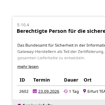
E-10.4
Berechtigte Person für die sicher
Das Bundesamt für Sicherheit in der Informati
Gateway-Herstellern als Teil der Zertifizieru
gesamten Lieferkette zu entwickeln.
Die Einhaltung dieser Vorgaben ist somit Lief
mehr lesen
Stadtwerk, EVU bzw. Netzbetreiber und bedeut
Unternehmen vor der ersten Lieferung von S
ID
Termin
Dauer
Ort
sein müssen.
2602
23.09.2026
1 Tag
Erfurt T
Rolle der berechtigten Person
persönliche Ausrüstung