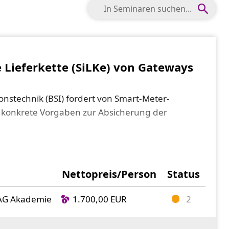
e Lieferkette (SiLKe) von Gateways
onstechnik (BSI) fordert von Smart-Meter-
ng, konkrete Vorgaben zur Absicherung der
er- und Montagevoraussetzung für Sie als
et, dass alle notwendigen Prozesse in Ihrem
mart-Meter-Gateways (SMGW) implementiert
Nettopreis/Person
Status
EAG Akademie
1.700,00 EUR
2