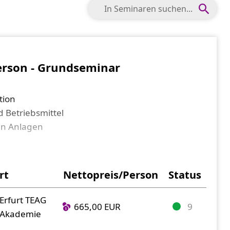
erson - Grundseminar
tion
d Betriebsmittel
hen Anlagen
chen Stroms
h unterwiesene Personen
annungsführender Teile
rt
Nettopreis/Person
Status
chnisch unterwiesene Personen
elektrischen Betriebsstätten
Erfurt TEAG
665,00 EUR
9
Akademie
nis“