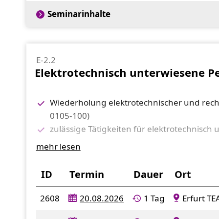
Erste Hilfe bei Unfällen durch elektrischen
Seminarinhalte
Auswertung von Unfällen und Störungen
schriftliche Prüfung
E-2.2
Elektrotechnisch unterwiesene P
Wiederholung elektrotechnischer und rech
0105-100)
zulässige Tätigkeiten für elektrotechnisc
Sicherheit bei Tätigkeiten in der Nähe sp
mehr lesen
besondere Verhaltensregeln für elektrote
Sicherheitsmaßnahmen in abgeschlossenen 
ID
Termin
Dauer
Ort
die 5 Sicherheitsregeln
Wiederholung von Maßnahmen zur ersten Hi
2608
20.08.2026
1 Tag
Erfurt T
schriftliche Prüfung