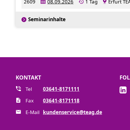
2609
08.09.2026
1 Tag
Erfurt T
Seminarinhalte
KONTAKT
FOL
Tel
03641-8171111
Fax
03641-8171118
E-Mail
kundenservice@teag.de