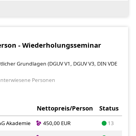
 Strom
erson - Wiederholungsseminar
tlicher Grundlagen (DGUV V1, DGUV V3, DIN VDE
h unterwiesene Personen
annungsführender Teile
chnisch unterwiesene Personen
elektrischen Betriebsstätten
Nettopreis/Person
Status
lfe nach Unfällen durch elektrischen Strom
EAG Akademie
450,00 EUR
13