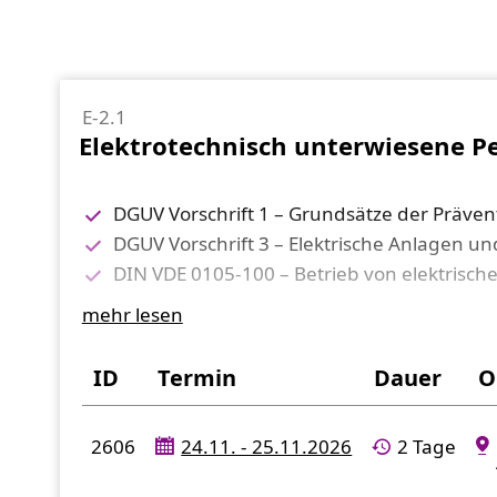
E-2.1
Elektrotechnisch unterwiesene P
DGUV Vorschrift 1 – Grundsätze der Präven
DGUV Vorschrift 3 – Elektrische Anlagen un
DIN VDE 0105-100 – Betrieb von elektrisc
Gefahren und Wirkungsweise des elektris
mehr lesen
zulässige Tätigkeiten für elektrotechnisc
Sicherheit bei Tätigkeiten in der Nähe sp
ID
Termin
Dauer
O
besondere Verhaltensregeln für elektrote
Sicherheitsmaßnahmen in abgeschlossenen 
2606
24.11. - 25.11.2026
2 Tage
die 5 Sicherheitsregeln
Einweisung in das Formular „Arbeitserlaub