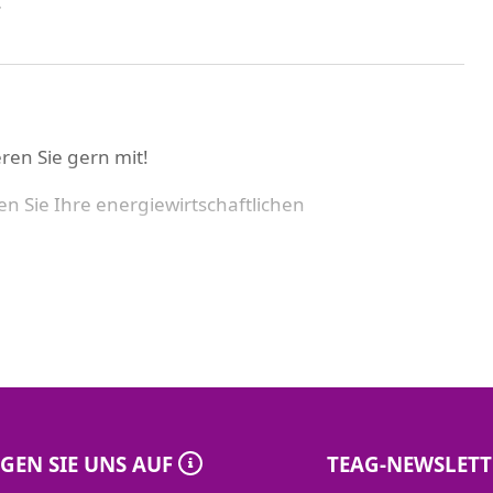
.
ren Sie gern mit!
n Sie Ihre energiewirtschaftlichen
ll, vorab das „1 × 1 der Energiewirtschaft“ besucht
zehnts?
tion – die Neuerungen
stematik – wie und warum?
GEN SIE UNS AUF
TEAG-NEWSLETT
xisbericht, dynamische Tarife