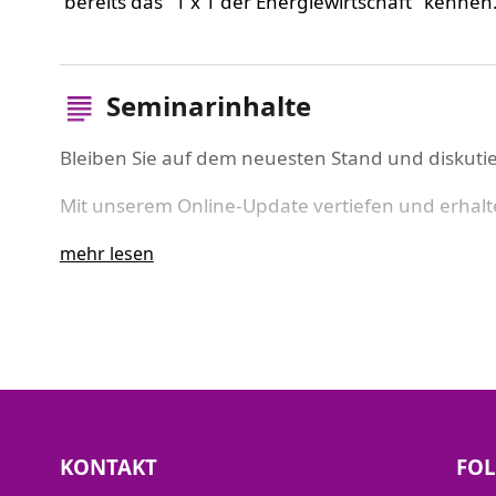
bereits das "1 x 1 der Energiewirtschaft" kennen
Seminarinhalte
Bleiben Sie auf dem neuesten Stand und diskutie
Mit unserem Online-Update vertiefen und erhalte
Grundkenntnisse. Für Quereinsteiger ist es sinnvo
mehr lesen
zu haben.
Seminarinhalte:
kurze Zusammenfassung der Grundlagen
Wo steht die Energiewirtschaft Mitte des Jahr
Lieferantenwechsel und Marktkommunika
Neue Anreizregulierungs- und Netzentgeltsy
KONTAKT
FOL
Energiehandel, Energiebeschaffung – ein Pra