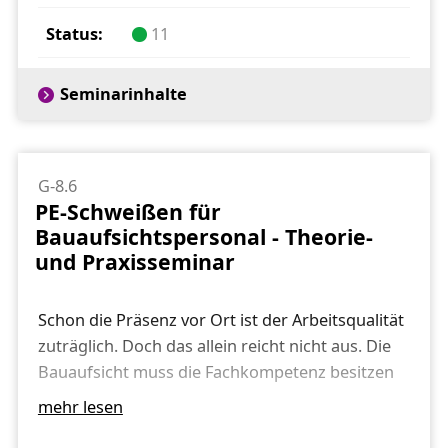
und G 469 –B1 (A) – Druckprüfverfahren
11
Gastransport /Gasverteilung (Erweiterung
auf H2)
personelle Anforderungen
Seminarinhalte
Druckprüfungen an Gasrohrleitungen
- Verfahren in Abhängigkeit von Prüfmedium
und Prüfmethode
G-8.6
Messtechnik, Einsatzbereiche und
PE-Schweißen für
Wirkprinzipien
Bauaufsichtspersonal - Theorie-
Abnahme und Beurteilung einer Prüfung
und Praxisseminar
Dokumentation
Praxisübungen/-demonstrationen
Schon die Präsenz vor Ort ist der Arbeitsqualität
zuträglich. Doch das allein reicht nicht aus. Die
Bauaufsicht muss die Fachkompetenz besitzen
und in der Lage sein, diese zu zeigen. Unser
mehr lesen
Seminar dient dazu, den gesamten Prozess der