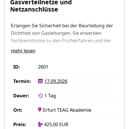
Gasverteilnetze und
Netzanschlüsse
Erlangen Sie Sicherheit bei der Beurteilung der
Dichtheit von Gasleitungen. Sie erwerben
Fachkenntnisse zu den Prüfverfahren und der
Gerätetechnik bzw. frischen diese auf. Stärken
mehr lesen
Sie Ihre Kompetenzen bei der Beaufsichtigung
bzw. Ausführung der Arbeiten sowie bei der
2601
Beurteilung und Dokumentation im Rahmen der
Abnahme.
17.09.2026
Seminarinhalte:
1 Tag
Organisatorischer und rechtlicher Rahmen,
insbesondere G 469 (A) –
Erfurt TEAG Akademie
Druckprüfverfahren Gastransport /
425,00 EUR
Gasverteilung