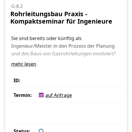
G-8.2
Rohrleitungsbau Praxis -
Kompaktseminar für Ingenieure
Sie sind bereits oder künftig als
Ingenieur/Meister in den Prozess der Planung
und des Baus von Gasrohrleitungen involviert?
mehr lesen
Informieren Sie sich in diesem Seminar anhand
der DIN-/DVGW-Regelwerkes über die
Gesamtheit der wichtigsten Anforderungen.
Durch Vorführungen sowie eigene Übungen
auf Anfrage
erhalten Sie wertvolle Hinweise zur Beurteilung
und Bewertung erforderlicher Arbeiten im
Gasnetz. In diesem Seminar werden zudem die
technischen Anforderungen der GW 301 –
Qualifikationskriterien für