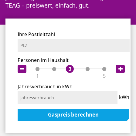
TEAG – preiswert, einfach, gut.
Für eine leichtere Orientierung empfehlen wir unse
Ihre Postleitzahl
Personen im Haushalt
3
1
5
Jahresverbrauch in kWh
kWh
Gaspreis berechnen