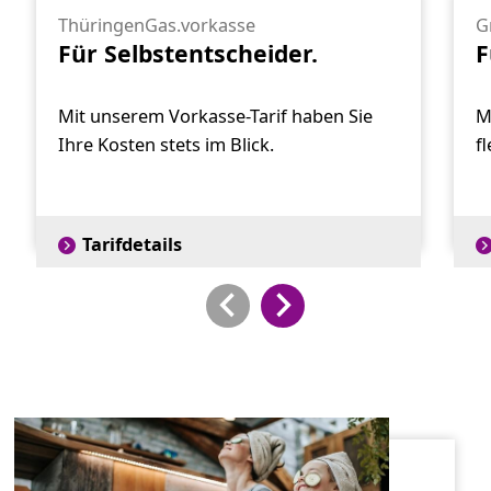
ThüringenGas.vorkasse
G
Für Selbstentscheider.
F
Mit unserem Vorkasse-Tarif haben Sie
M
Ihre Kosten stets im Blick.
f
Tarifdetails