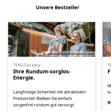
Unsere Bestseller
simonapilolla/iStockphoto.com
TEAG.Gas easy
T
Ihre Rundum-sorglos-
F
Energie.
M
Langfristige Sicherheit mit attraktivem
ha
Preisvorteil: Bleiben Sie einfach
I
sorgenfrei rundum gut versorgt.