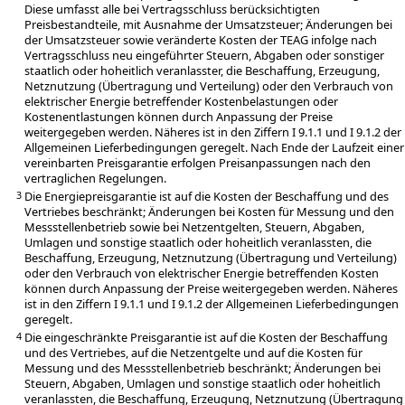
Diese umfasst alle bei Vertragsschluss berücksichtigten
Preisbestandteile, mit Ausnahme der Umsatzsteuer; Änderungen bei
der Umsatzsteuer sowie veränderte Kosten der TEAG infolge nach
Vertragsschluss neu eingeführter Steuern, Abgaben oder sonstiger
staatlich oder hoheitlich veranlasster, die Beschaffung, Erzeugung,
Netznutzung (Übertragung und Verteilung) oder den Verbrauch von
elektrischer Energie betreffender Kostenbelastungen oder
Kostenentlastungen können durch Anpassung der Preise
weitergegeben werden. Näheres ist in den Ziffern I 9.1.1 und I 9.1.2 der
Allgemeinen Lieferbedingungen geregelt. Nach Ende der Laufzeit einer
vereinbarten Preisgarantie erfolgen Preisanpassungen nach den
vertraglichen Regelungen.
Die Energiepreisgarantie ist auf die Kosten der Beschaffung und des
3
Vertriebes beschränkt; Änderungen bei Kosten für Messung und den
Messstellenbetrieb sowie bei Netzentgelten, Steuern, Abgaben,
Umlagen und sonstige staatlich oder hoheitlich veranlassten, die
Beschaffung, Erzeugung, Netznutzung (Übertragung und Verteilung)
oder den Verbrauch von elektrischer Energie betreffenden Kosten
können durch Anpassung der Preise weitergegeben werden. Näheres
ist in den Ziffern I 9.1.1 und I 9.1.2 der Allgemeinen Lieferbedingungen
geregelt.
Die eingeschränkte Preisgarantie ist auf die Kosten der Beschaffung
4
und des Vertriebes, auf die Netzentgelte und auf die Kosten für
Messung und des Messstellenbetrieb beschränkt; Änderungen bei
Steuern, Abgaben, Umlagen und sonstige staatlich oder hoheitlich
veranlassten, die Beschaffung, Erzeugung, Netznutzung (Übertragung