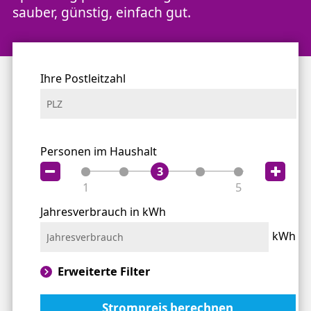
sauber, günstig, einfach gut.
Für eine leichtere Orientierung empfehlen wir unse
Ihre Postleitzahl
Personen im Haushalt
3
1
5
Jahresverbrauch in kWh
kWh
Erweiterte Filter
Strompreis berechnen