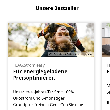
Unsere Bestseller
SolStock/iStockphoto.com
TEAG.Strom easy
T
Für energiegeladene
F
Preisoptimierer.
M
Unser zwei-Jahres-Tarif mit 100%
S
Ökostrom und 6-monatiger
I
Grundpreisfreiheit: Genießen Sie eine