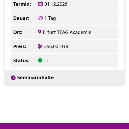
01.12.2026
Aufbau und Anforderungen an Kabel- und
Freileitungshausanschlüsse
1 Tag
Zukunftstrends (Wie könnte unsere
Stromlandschaft aussehen?)
Erfurt TEAG Akademie
Bedeutung und Potenziale im deutschen
Energiemix
355,00 EUR
Energiebeschaffung an der Börse und
Einflussfaktoren von Erzeugung und
7
Verbrauch
Energieabrechnung, staatliche Abgaben,
Seminarinhalte
Netzentgelte und Messstellenbetrieb
optional:
Besichtigung der Trainingsschaltanlage
bezüglich energietechnischer Bauteile:
Transformatoren, Schaltanlagen,