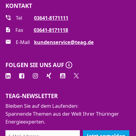
Schutzeinrichtungen der Nieder- und
KONTAKT
Mittelspannungstechnik
Tel
03641-8171111
Kombinieren Sie diesen Tag mit unseren
Fax
03641-8171118
anderen Tagesseminaren G-1.2 und/oder W-1.2
und Sie erhalten einen umfassenden Überblick
E-Mail
kundenservice@teag.de
und entwickeln Verständnis für die komplexen
Zusammenhänge der Energie- und
FOLGEN SIE UNS AUF
Wasserversorgung.
TEAG-NEWSLETTER
Bleiben Sie auf dem Laufenden:
Spannende Themen aus der Welt Ihrer Thüringer
Energieexperten.